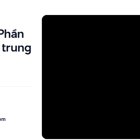
 Phần
 trung
com