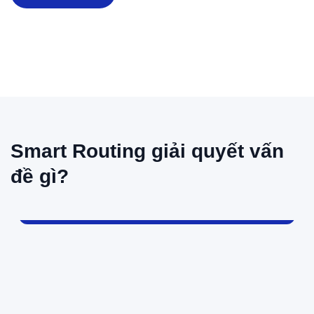
Smart Routing giải quyết vấn
đề gì?
Phân phối ngẫu nhiên
→ phản hồi chậm, sai người