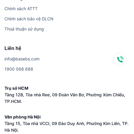
Chính sách ATTT
Chính sách bảo vệ DLCN
Thoả thuận sử dụng
Liên hệ
i​n​f​o​@​b​a​s​e​b​s​.​c​o​m
1​9​0​0​ ​0​6​8​ ​6​8​8
Trụ sở HCM
Tầng 12B, Tòa nhà Ree, 09 Đoàn Văn Bơ, Phường Xóm Chiếu,
TP.HCM.
Văn phòng Hà Nội
Tầng 15, Tòa nhà VCCI, 09 Đào Duy Anh, Phường Kim Liên, TP.
Hà Nội.