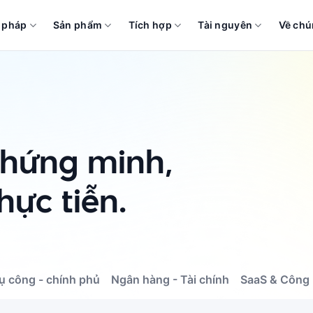
i pháp
Sản phẩm
Tích hợp
Tài nguyên
Về chú
chứng minh,
hực tiễn.
ụ công - chính phủ
Ngân hàng - Tài chính
SaaS & Công