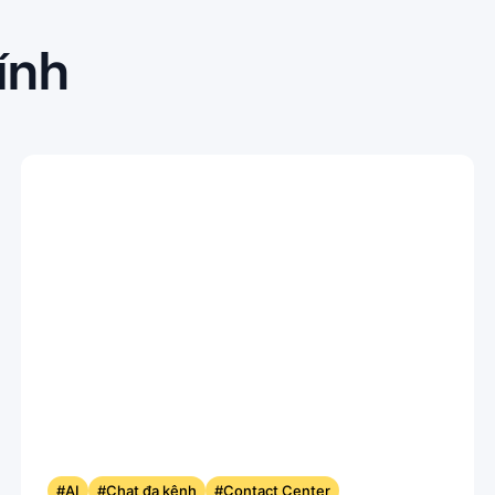
ính
#AI
#Chat đa kênh
#Contact Center