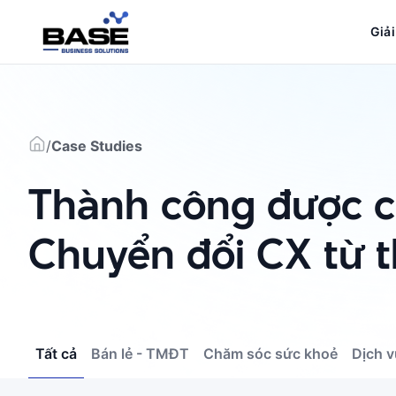
Bỏ
qua
Giả
nội
dung
/
Case Studies
Thành công được 
Chuyển đổi CX từ t
Tất cả
Bán lẻ - TMĐT
Chăm sóc sức khoẻ
Dịch v