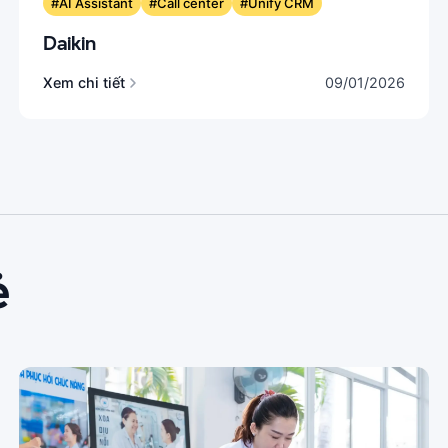
#AI Assistant
#Call center
#Unify CRM
Daikin
Xem chi tiết
09/01/2026
ẻ