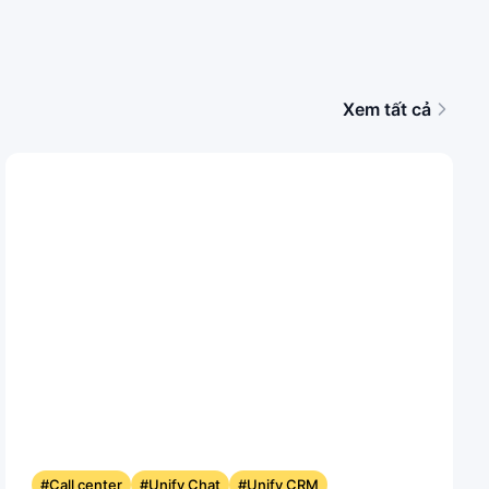
Xem tất cả
#Call center
#Unify Chat
#Unify CRM