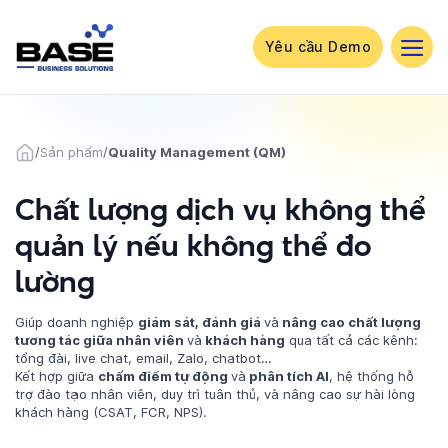
Bỏ
qua
nội
Yêu cầu Demo
dung
/
Sản phẩm
/
Quality Management (QM)
Chất lượng dịch vụ không thể
quản lý nếu không thể đo
lường
Giúp doanh nghiệp
giám sát, đánh giá
và
nâng cao chất lượng
tương tác giữa nhân viên
và
khách hàng
qua tất cả các kênh:
tổng đài, live chat, email, Zalo, chatbot…
Kết hợp giữa
chấm điểm tự động
và
phân tích AI
, hệ thống hỗ
trợ đào tạo nhân viên, duy trì tuân thủ, và nâng cao sự hài lòng
khách hàng (CSAT, FCR, NPS).