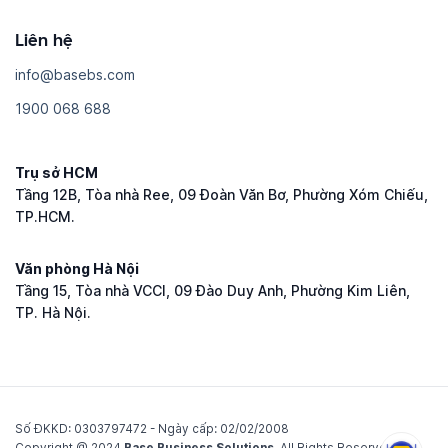
Liên hệ
i​n​f​o​@​b​a​s​e​b​s​.​c​o​m
1​9​0​0​ ​0​6​8​ ​6​8​8
Trụ sở HCM
Tầng 12B, Tòa nhà Ree, 09 Đoàn Văn Bơ, Phường Xóm Chiếu,
TP.HCM.
Văn phòng Hà Nội
Tầng 15, Tòa nhà VCCI, 09 Đào Duy Anh, Phường Kim Liên,
TP. Hà Nội.
Số ĐKKD: 0​3​0​3​7​9​7​4​7​2 - Ngày cấp: 02/02/2008