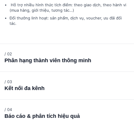
Hỗ trợ nhiều hình thức tích điểm: theo giao dịch, theo hành vi
(mua hàng, giới thiệu, tương tác…)
Đổi thưởng linh hoạt: sản phẩm, dịch vụ, voucher, ưu đãi đối
tác.
/ 02
Phân hạng thành viên thông minh
/ 03
Kết nối đa kênh
Đồng bộ dữ liệu và quyền lợi khách hàng qua POS, website,
app, social, call center.
Hỗ trợ QR code, thẻ thành viên điện tử.
/ 04
Báo cáo & phân tích hiệu quả