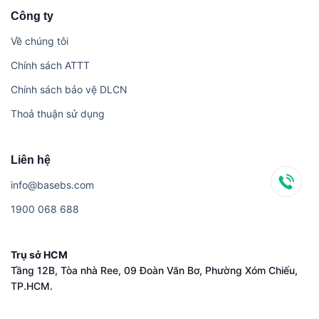
Công ty
Về chúng tôi
Chính sách ATTT
Chính sách bảo vệ DLCN
Thoả thuận sử dụng
Liên hệ
i​n​f​o​@​b​a​s​e​b​s​.​c​o​m
1​9​0​0​ ​0​6​8​ ​6​8​8
Trụ sở HCM
Tầng 12B, Tòa nhà Ree, 09 Đoàn Văn Bơ, Phường Xóm Chiếu,
TP.HCM.