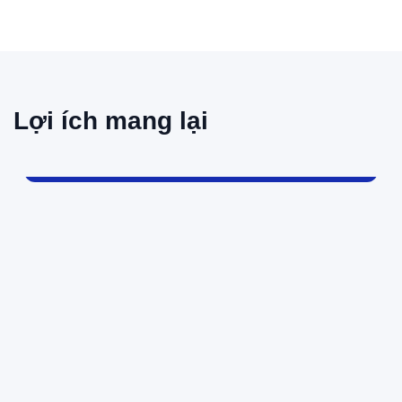
Lợi ích mang lại
Tăng tần suất mua hàng
nhờ ưu đãi hấp dẫn và kịp
thời.