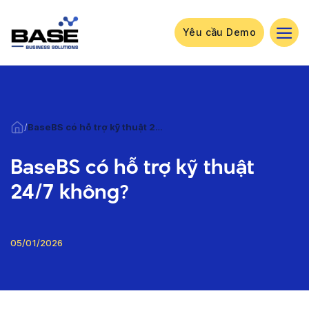
Bỏ
qua
nội
Yêu cầu Demo
dung
/
BaseBS có hỗ trợ kỹ thuật 24/7 không?
BaseBS có hỗ trợ kỹ thuật
24/7 không?
05/01/2026