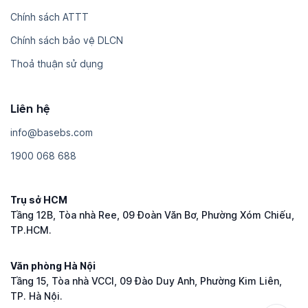
Chính sách ATTT
Chính sách bảo vệ DLCN
Thoả thuận sử dụng
Liên hệ
i​n​f​o​@​b​a​s​e​b​s​.​c​o​m
1​9​0​0​ ​0​6​8​ ​6​8​8
Trụ sở HCM
Tầng 12B, Tòa nhà Ree, 09 Đoàn Văn Bơ, Phường Xóm Chiếu,
TP.HCM.
Văn phòng Hà Nội
Tầng 15, Tòa nhà VCCI, 09 Đào Duy Anh, Phường Kim Liên,
TP. Hà Nội.