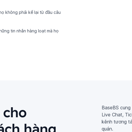
họ không phải kể lại từ đầu câu
những tin nhắn hàng loạt mà họ
t cho
BaseBS cung 
Live Chat, Tic
kênh tương tá
ách hàng
quán.