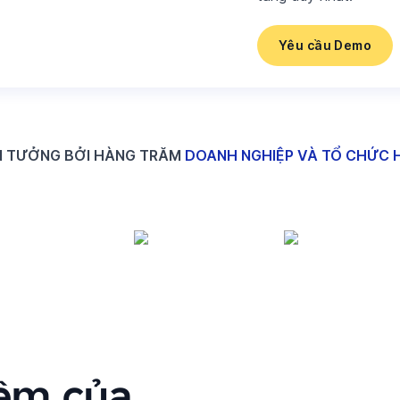
Yêu cầu Demo
N TƯỞNG BỞI HÀNG TRĂM
DOANH NGHIỆP VÀ TỔ CHỨC 
iệm của