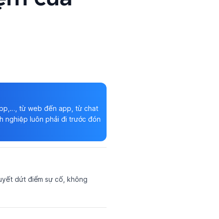
app,…, từ web đến app, từ chat
h nghiệp luôn phải đi trước đón
quyết dứt điểm sự cố, không