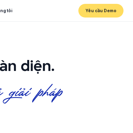
ng tôi
Yêu cầu Demo
àn diện.
 giải pháp