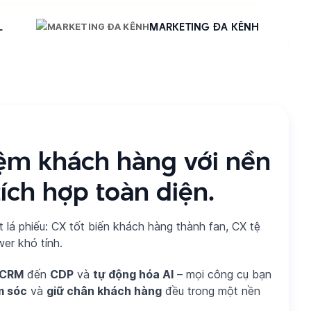
L
MARKETING ĐA KÊNH
iệm khách hàng với nền
ích hợp toàn diện.
 lá phiếu: CX tốt biến khách hàng thành fan, CX tệ
er khó tính.
 CRM
đến
CDP
và
tự động hóa AI
– mọi công cụ bạn
m sóc
và
giữ chân khách hàng
đều trong một nền