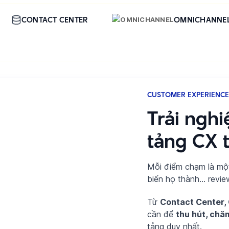
CONTACT CENTER
OMNICHANNE
CUSTOMER EXPERIENCE
Trải ngh
tảng CX t
Mỗi điểm chạm là một
biến họ thành… review
Từ
Contact Center,
cần để
thu hút, chă
tảng duy nhất.