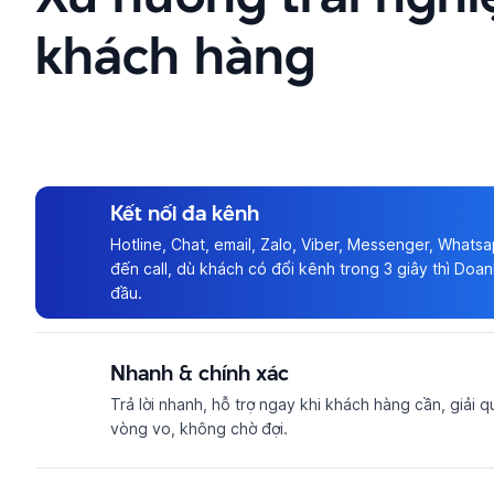
khách hàng
Kết nối đa kênh
Hotline, Chat, email, Zalo, Viber, Messenger, Whats
đến call, dù khách có đổi kênh trong 3 giây thì Doan
đầu.
Nhanh & chính xác
Trả lời nhanh, hỗ trợ ngay khi khách hàng cần, giải 
vòng vo, không chờ đợi.