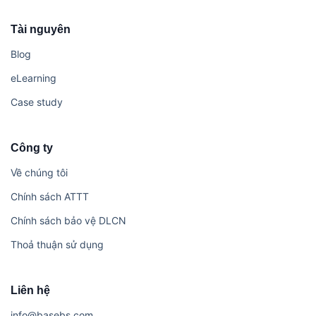
Tài nguyên
Blog
eLearning
Case study
Công ty
Về chúng tôi
Chính sách ATTT
Chính sách bảo vệ DLCN
Thoả thuận sử dụng
Liên hệ
i​n​f​o​@​b​a​s​e​b​s​.​c​o​m