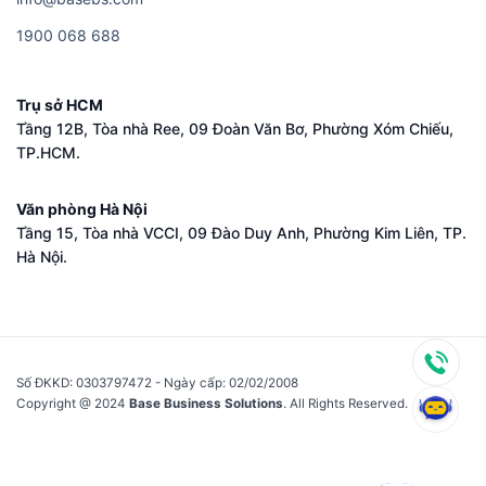
1​9​0​0​ ​0​6​8​ ​6​8​8
Trụ sở HCM
Tầng 12B, Tòa nhà Ree, 09 Đoàn Văn Bơ, Phường Xóm Chiếu,
TP.HCM.
Văn phòng Hà Nội
Tầng 15, Tòa nhà VCCI, 09 Đào Duy Anh, Phường Kim Liên, TP.
Hà Nội.
Số ĐKKD: 0​3​0​3​7​9​7​4​7​2 - Ngày cấp: 02/02/2008
Copyright @ 2024
Base Business Solutions
. All Rights Reserved.