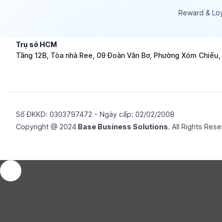
Reward & Loy
Trụ sở HCM
Tầng 12B, Tòa nhà Ree, 09 Đoàn Văn Bơ, Phường Xóm Chiếu
Số ĐKKD: 0​3​0​3​7​9​7​4​7​2 - Ngày cấp: 02/02/2008
Copyright @ 2024
Base Business Solutions
. All Rights Res