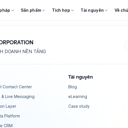
 pháp
Sản phẩm
Tích hợp
Tài nguyên
Về chú
CORPORATION
NH DOANH NỀN TẢNG
Tài nguyên
l Contact Center
Blog
 & Live Messaging
eLearning
ion Layer
Case study
a Platform
ce CRM