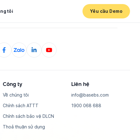
ng tôi
Yêu cầu Demo
Công ty
Liên hệ
Về chúng tôi
i​n​f​o​@​b​a​s​e​b​s​.​c​o​m
Chính sách ATTT
1​9​0​0​ ​0​6​8​ ​6​8​8
Chính sách bảo vệ DLCN
Thoả thuận sử dụng