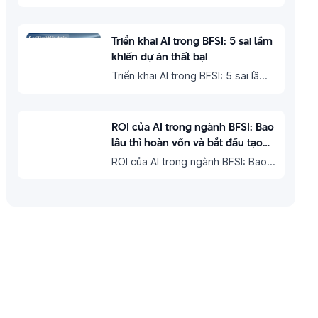
“future” mà là “now” Trong bối
cảnh cạnh tranh ngày càng khốc
Triển khai AI trong BFSI: 5 sai lầm
liệt, ngành bán lẻ đang chuyển
khiến dự án thất bại
dịch mạnh từ “bán sản phẩm”…
Triển khai AI trong BFSI: 5 sai lầm
khiến dự án thất bại AI đang trở
thành ưu tiên chiến lược trong
ROI của AI trong ngành BFSI: Bao
ngành tài chính. Tuy nhiên, một
lâu thì hoàn vốn và bắt đầu tạo
thực tế…
doanh thu?
ROI của AI trong ngành BFSI: Bao
lâu thì hoàn vốn và bắt đầu tạo
doanh thu? AI đang được nhắc
đến rất nhiều trong ngành tài
chính. Nhưng câu…