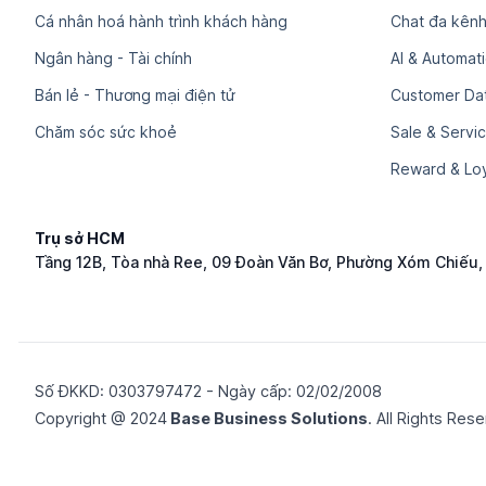
Cá nhân hoá hành trình khách hàng
Chat đa kênh
Ngân hàng - Tài chính
AI & Automat
Bán lẻ - Thương mại điện tử
Customer Dat
Chăm sóc sức khoẻ
Sale & Servi
Reward & Loy
Trụ sở HCM
Tầng 12B, Tòa nhà Ree, 09 Đoàn Văn Bơ, Phường Xóm Chiếu
Số ĐKKD: 0​3​0​3​7​9​7​4​7​2 - Ngày cấp: 02/02/2008
Copyright @ 2024
Base Business Solutions
. All Rights Res