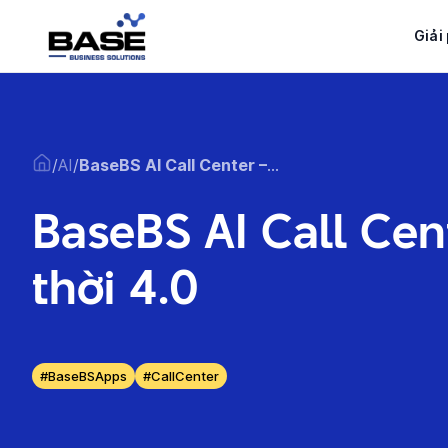
Bỏ
qua
Giải
nội
dung
/
AI
/
BaseBS AI Call Center – Nâng chuẩn chăm sóc khách hàng thời 4.0
BaseBS AI Call Ce
thời 4.0
#BaseBSApps
#CallCenter