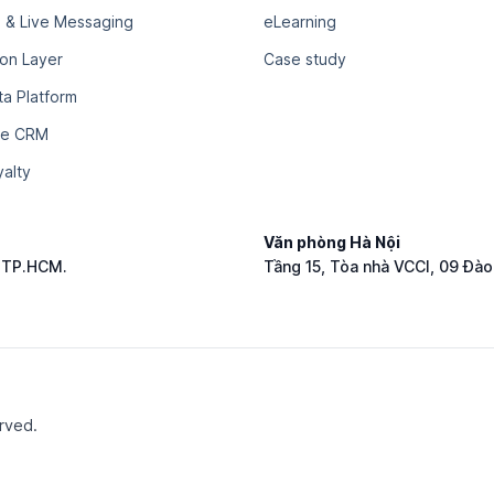
 & Live Messaging
eLearning
ion Layer
Case study
a Platform
ce CRM
alty
Văn phòng Hà Nội
, TP.HCM.
Tầng 15, Tòa nhà VCCI, 09 Đào
erved.