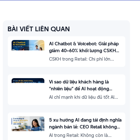
BÀI VIẾT LIÊN QUAN
AI Chatbot & Voicebot: Giải pháp
giảm 40–60% khối lượng CSKH
trong bán lẻ
CSKH trong Retail: Chi phí lớn
nhưng chưa tạo giá trị tương xứng
Trong ngành bán lẻ, đội ngũ chăm
Vì sao dữ liệu khách hàng là
sóc khách hàng (CSKH) thường
“nhiên liệu” để AI hoạt động
phải xử lý hàng nghìn…
trong bán lẻ?
AI chỉ mạnh khi dữ liệu đủ tốt AI
đang trở thành “core engine” giúp
doanh nghiệp bán lẻ tăng trưởng
5 xu hướng AI đang tái định nghĩa
doanh thu và tối ưu vận hành. Tuy
ngành bán lẻ: CEO Retail không
nhiên,…
thể bỏ qua năm 2026
AI trong Retail: Không còn là