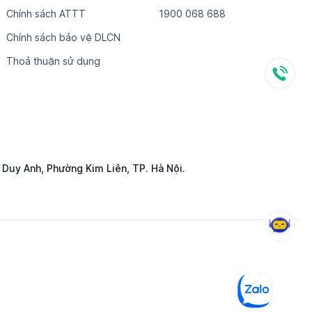
Chính sách ATTT
1​9​0​0​ ​0​6​8​ ​6​8​8
Chính sách bảo vệ DLCN
Thoả thuận sử dụng
 Duy Anh, Phường Kim Liên, TP. Hà Nội.