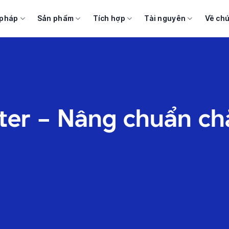
 pháp
Sản phẩm
Tích hợp
Tài nguyên
Về chú
nter – Nâng chuẩn c