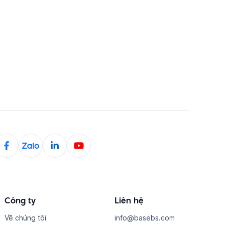
Công ty
Liên hệ
Về chúng tôi
i​n​f​o​@​b​a​s​e​b​s​.​c​o​m