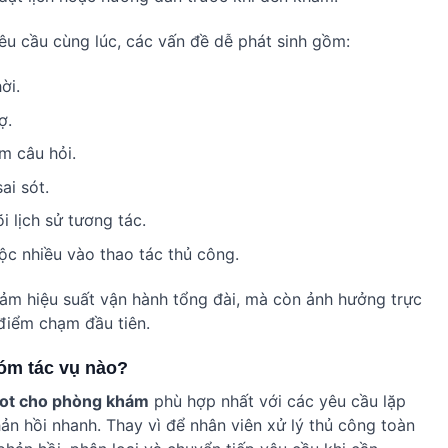
êu cầu cùng lúc, các vấn đề dễ phát sinh gồm:
ời.
ợ.
óm câu hỏi.
ai sót.
i lịch sử tương tác.
ộc nhiều vào thao tác thủ công.
ảm hiệu suất vận hành tổng đài, mà còn ảnh hưởng trực
 điểm chạm đầu tiên.
hóm tác vụ nào?
bot cho phòng khám
phù hợp nhất với các yêu cầu lặp
hản hồi nhanh. Thay vì để nhân viên xử lý thủ công toàn