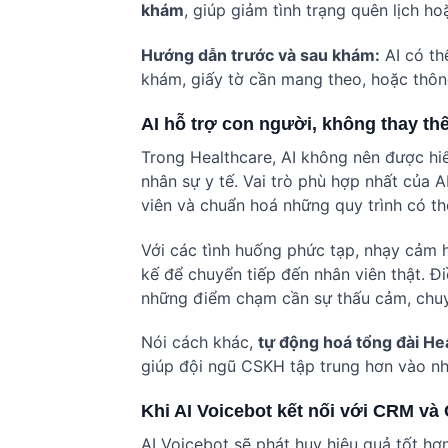
khám
, giúp giảm tình trạng quên lịch h
Hướng dẫn trước và sau khám:
AI có th
khám, giấy tờ cần mang theo, hoặc thôn
AI hỗ trợ con người, không thay th
Trong Healthcare, AI không nên được hi
nhân sự y tế. Vai trò phù hợp nhất của AI
viên và chuẩn hoá những quy trình có th
Với các tình huống phức tạp, nhạy cảm 
kế để chuyển tiếp đến nhân viên thật. Đ
những điểm chạm cần sự thấu cảm, chuyê
Nói cách khác,
tự động hoá tổng đài He
giúp đội ngũ CSKH tập trung hơn vào nh
Khi AI Voicebot kết nối với CRM và
AI Voicebot sẽ phát huy hiệu quả tốt hơ