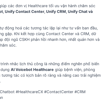
giúp các đơn vị Healthcare tối ưu vận hành chăm sóc
t, Unify Contact Center, Unify CRM, Unify Chat và
tự động hoá các tương tác lặp lại như tư vấn ban đầu,
hường gặp. Khi kết hợp cùng Contact Center và CRM, dữ
giúp đội ngũ CSKH phản hồi nhanh hơn, nhất quán hơn và
chăm sóc.
y trình nhắc lịch thủ công là những điểm nghẽn phổ biến
g dụng
AI Voicebot Healthcare
giúp bệnh viện, phòng
 tương tác có kịch bản rõ ràng và nâng cao trải nghiệm
.
AIChatbot #HealthcareCX #ContactCenter #CRM
an