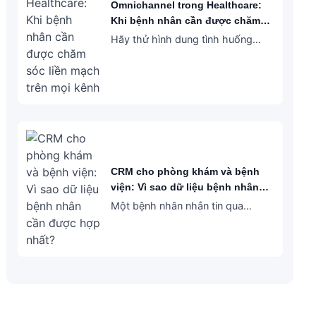
Omnichannel trong Healthcare:
Khi bệnh nhân cần được chăm
sóc liền mạch trên mọi kênh
Hãy thử hình dung tình huống
này: một bệnh nhân nhắn
Facebook hỏi về dịch vụ khám,
sau đó gọi hotline để đặt lịch, rồi
tiếp tục nhắn Zalo để…
CRM cho phòng khám và bệnh
viện: Vì sao dữ liệu bệnh nhân
cần được hợp nhất?
Một bệnh nhân nhắn tin qua
Facebook để hỏi dịch vụ. Hôm
sau, họ gọi hotline để đặt lịch. Đến
ngày khám, họ lại liên hệ Zalo để
xác nhận…