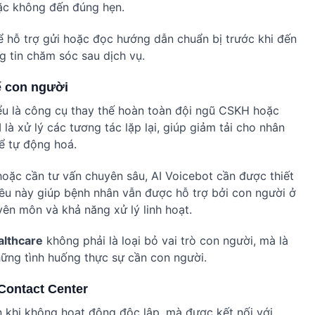
oặc không đến đúng hẹn.
ể hỗ trợ gửi hoặc đọc hướng dẫn chuẩn bị trước khi đến
g tin chăm sóc sau dịch vụ.
ế con người
ểu là công cụ thay thế hoàn toàn đội ngũ CSKH hoặc
 là xử lý các tương tác lặp lại, giúp giảm tải cho nhân
ể tự động hoá.
hoặc cần tư vấn chuyên sâu, AI Voicebot cần được thiết
iều này giúp bệnh nhân vẫn được hỗ trợ bởi con người ở
n môn và khả năng xử lý linh hoạt.
althcare
không phải là loại bỏ vai trò con người, mà là
ững tình huống thực sự cần con người.
 Contact Center
n khi không hoạt động độc lập, mà được kết nối với