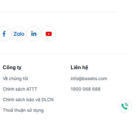
Công ty
Liên hệ
Về chúng tôi
i​n​f​o​@​b​a​s​e​b​s​.​c​o​m
Chính sách ATTT
1​9​0​0​ ​0​6​8​ ​6​8​8
Chính sách bảo vệ DLCN
Thoả thuận sử dụng