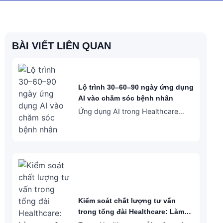
BÀI VIẾT LIÊN QUAN
Lộ trình 30–60–90 ngày ứng dụng
AI vào chăm sóc bệnh nhân
Ứng dụng AI trong Healthcare
không nên bắt đầu từ việc chọn
công nghệ. Điểm bắt đầu đúng
hơn là nhìn lại hành trình bệnh
nhân: bệnh nhân đang gặp…
Kiểm soát chất lượng tư vấn
trong tổng đài Healthcare: Làm
sao đo lường và cải thiện đội