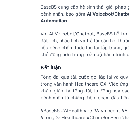
BaseBS cung cấp hệ sinh thái giải pháp 
bệnh nhân, bao gồm
AI Voicebot/Chatbo
Automation
.
Với AI Voicebot/Chatbot, BaseBS hỗ trợ 
đặt lịch, nhắc lịch và trả lời câu hỏi t
liệu bệnh nhân được lưu lại tập trung, 
chủ động hơn trong toàn bộ hành trình 
Kết luận
Tổng đài quá tải, cuộc gọi lặp lại và qu
trong vận hành Healthcare CX. Việc ứn
khám giảm tải tổng đài, tự động hoá các
bệnh nhân từ những điểm chạm đầu tiên
#BaseBS #AIHealthcare #AIVoicebot #
#TongDaiHealthcare #ChamSocBenhNh