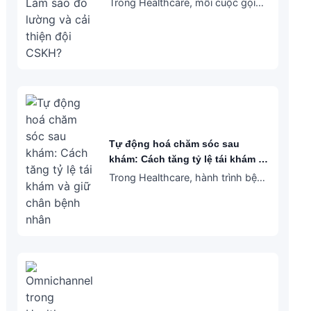
Trong Healthcare, mỗi cuộc gọi
CSKH?
đến tổng đài không chỉ là một yêu
cầu cần xử lý. Đó có thể là bước
đầu tiên trong hành trình bệnh
nhân: hỏi…
Tự động hoá chăm sóc sau
khám: Cách tăng tỷ lệ tái khám và
giữ chân bệnh nhân
Trong Healthcare, hành trình bệnh
nhân không kết thúc sau khi họ
rời khỏi bệnh viện/phòng khám.
Trên thực tế, giai đoạn chăm sóc
sau khám là một trong những…