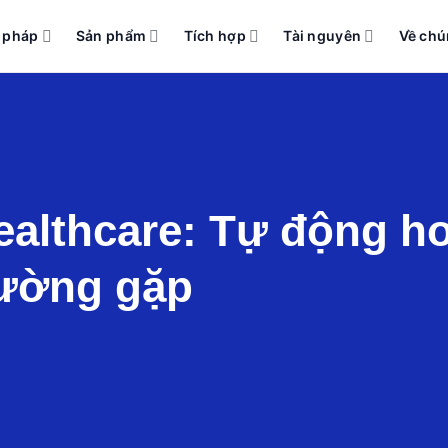
i pháp
Sản phẩm
Tích hợp
Tài nguyên
Về chú
ealthcare: Tự động hoá
thường gặp