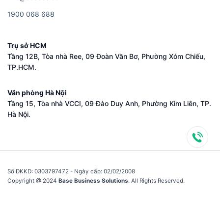
1​9​0​0​ ​0​6​8​ ​6​8​8
Trụ sở HCM
Tầng 12B, Tòa nhà Ree, 09 Đoàn Văn Bơ, Phường Xóm Chiếu,
TP.HCM.
Văn phòng Hà Nội
Tầng 15, Tòa nhà VCCI, 09 Đào Duy Anh, Phường Kim Liên, TP.
Hà Nội.
Số ĐKKD: 0​3​0​3​7​9​7​4​7​2 - Ngày cấp: 02/02/2008
Copyright @ 2024
Base Business Solutions
. All Rights Reserved.