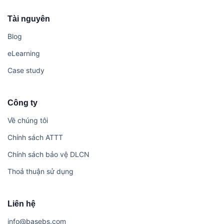
Tài nguyên
Blog
eLearning
Case study
Công ty
Về chúng tôi
Chính sách ATTT
Chính sách bảo vệ DLCN
Thoả thuận sử dụng
Liên hệ
i​n​f​o​@​b​a​s​e​b​s​.​c​o​m