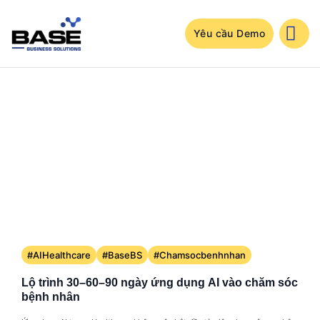
Bỏ
qua
nội
Yêu cầu Demo
dung
#AIHealthcare
#BaseBS
#Chamsocbenhnhan
Lộ trình 30–60–90 ngày ứng dụng AI vào chăm sóc
bệnh nhân