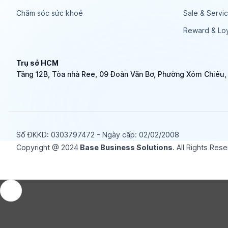
Chăm sóc sức khoẻ
Sale & Servi
Reward & Loy
Trụ sở HCM
Tầng 12B, Tòa nhà Ree, 09 Đoàn Văn Bơ, Phường Xóm Chiếu
Số ĐKKD: 0​3​0​3​7​9​7​4​7​2 - Ngày cấp: 02/02/2008
Copyright @ 2024
Base Business Solutions
. All Rights Res