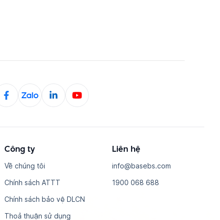
Công ty
Liên hệ
Về chúng tôi
i​n​f​o​@​b​a​s​e​b​s​.​c​o​m
Chính sách ATTT
1​9​0​0​ ​0​6​8​ ​6​8​8
Chính sách bảo vệ DLCN
Thoả thuận sử dụng