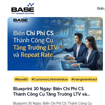
Bỏ
qua
Giải
nội
dung
#BaseBS
#CustomerLifetimeValue
#trainghiemkhachhan
Blueprint 30 Ngày: Biến Chi Phí CS
Thành Công Cụ Tăng Trưởng LTV và
Repeat Rate
Blueprint 30 Ngày: Biến Chi Phí CS Thành Công Cụ