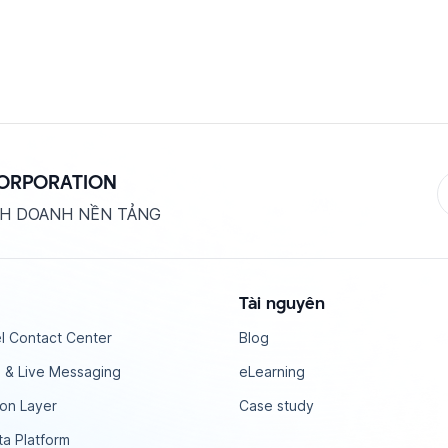
CORPORATION
NH DOANH NỀN TẢNG
Tài nguyên
l Contact Center
Blog
 & Live Messaging
eLearning
ion Layer
Case study
a Platform