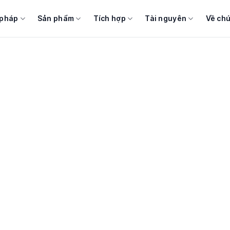
 pháp
Sản phẩm
Tích hợp
Tài nguyên
Về chú
g