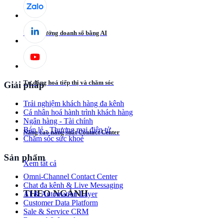
Tăng trưởng doanh số bằng AI
Tự động hoá tiếp thị và chăm sóc
Giải pháp
Trải nghiệm khách hàng đa kênh
Cá nhân hoá hành trình khách hàng
Ngân hàng - Tài chính
Bán lẻ - Thương mại điện tử
Nâng cao năng suất Contact Center
Chăm sóc sức khoẻ
Sản phẩm
Xem tất cả
Omni-Channel Contact Center
Chat đa kênh & Live Messaging
THEO NGÀNH
AI & Automation Layer
Customer Data Platform
Sale & Service CRM