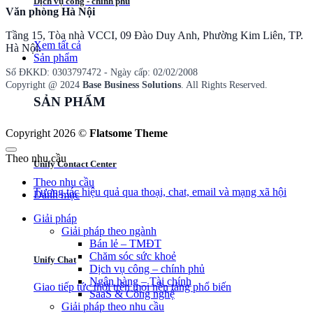
Dịch vụ công - chính phủ
Văn phòng Hà Nội
Tầng 15, Tòa nhà VCCI, 09 Đào Duy Anh, Phường Kim Liên, TP.
Xem tất cả
Hà Nội.
Sản phẩm
Số ĐKKD: 0​3​0​3​7​9​7​4​7​2 - Ngày cấp: 02/02/2008
Copyright @ 2024
Base Business Solutions
. All Rights Reserved.
SẢN PHẨM
Copyright 2026 ©
Flatsome Theme
Theo nhu cầu
Unify Contact Center
Theo nhu cầu
Tương tác hiệu quả qua thoại, chat, email và mạng xã hội
Danh mục
Giải pháp
Giải pháp theo ngành
Bán lẻ – TMĐT
Chăm sóc sức khoẻ
Unify Chat
Dịch vụ công – chính phủ
Ngân hàng – Tài chính
Giao tiếp tức thời trên mọi nền tảng phổ biến
SaaS & Công nghệ
Giải pháp theo nhu cầu