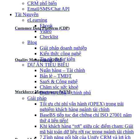
CRM phổ biến
Email/SMS/Chat API
Tài Nguyên
eLearning
Ebook
Customer Data Platform (CDP)
Video
Checklist
Blog
Giải pháp doanh nghiệp
Kiến thức công nghệ
Tin tức & Sự kiện
Quality Management (QM)
DỰ ÁN TIÊU BIỂU
Ngân hàng – Tài chính
Bán lẻ – TMĐT
SaaS & Công nghệ
Chăm sóc sức khoẻ
Workforce Management (WFM)
Dịch vụ công – chính phủ
Giải pháp
Tối ưu chi phí vận hành (OPEX) trong trải
nghiệm khách hàng ngành tài chính
BaseBS tiếp tục đạt chứng chỉ ISO 27001 năm
thứ 4 liên tiếp!
Khi khách hàng “rơi” giữa các điểm chạm: Giải
mã bài toán dữ liệu rời rạc trong ngành tài chính
7 Tính năng nổi bật của Unify CRM và lợi ích