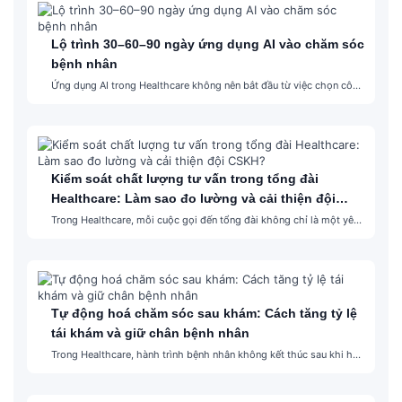
Lộ trình 30–60–90 ngày ứng dụng AI vào chăm sóc
bệnh nhân
Ứng dụng AI trong Healthcare không nên bắt đầu từ việc chọn công
nghệ. Điểm bắt đầu đúng hơn là nhìn lại hành trình bệnh nhân:
bệnh nhân đang gặp…
Kiểm soát chất lượng tư vấn trong tổng đài
Healthcare: Làm sao đo lường và cải thiện đội
CSKH?
Trong Healthcare, mỗi cuộc gọi đến tổng đài không chỉ là một yêu
cầu cần xử lý. Đó có thể là bước đầu tiên trong hành trình bệnh
nhân: hỏi…
Tự động hoá chăm sóc sau khám: Cách tăng tỷ lệ
tái khám và giữ chân bệnh nhân
Trong Healthcare, hành trình bệnh nhân không kết thúc sau khi họ
rời khỏi bệnh viện/phòng khám. Trên thực tế, giai đoạn chăm sóc
sau khám là một trong những…