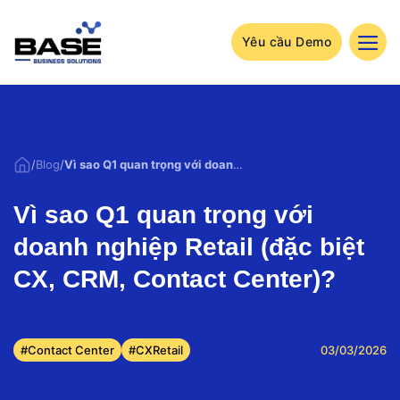
Bỏ
qua
nội
Yêu cầu Demo
dung
/
Blog
/
Vì sao Q1 quan trọng với doanh nghiệp Retail (đặc biệt CX, CRM, Contact Center)?
Vì sao Q1 quan trọng với
doanh nghiệp Retail (đặc biệt
CX, CRM, Contact Center)?
#Contact Center
#CXRetail
03/03/2026