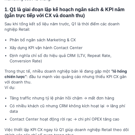
1. Q1 là giai đoạn lập kế hoạch ngân sách & KPI năm
(gắn trực tiếp với CX và doanh thu)
Sau khi tổng kết số liệu năm trước, Q1 là thời điểm các doanh
nghiệp Retail:
Phân bổ ngân sách Marketing & CX
Xây dựng KPI vận hành Contact Center
Định nghĩa chỉ số đo hiệu quả CRM (LTV, Repeat Rate,
Conversion Rate)
Trong thực tế, nhiều doanh nghiệp bán lẻ đang gặp một
“lỗ hổng
chiến lược”
: đầu tư mạnh vào quảng cáo nhưng thiếu KPI CX gắn
với doanh thu.
Ví dụ:
Tăng traffic nhưng tỷ lệ phản hồi chậm → mất đơn hàng
Có nhiều khách cũ nhưng CRM không kích hoạt lại → lãng phí
data
Contact Center hoạt động rời rạc → chi phí OPEX tăng cao
Việc thiết lập KPI CX ngay từ Q1 giúp doanh nghiệp Retail theo dõi
chính xác các chỉ số quan trọng như: