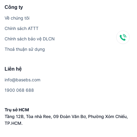
Công ty
Về chúng tôi
Chính sách ATTT
Chính sách bảo vệ DLCN
Thoả thuận sử dụng
Liên hệ
i​n​f​o​@​b​a​s​e​b​s​.​c​o​m
1​9​0​0​ ​0​6​8​ ​6​8​8
Trụ sở HCM
Tầng 12B, Tòa nhà Ree, 09 Đoàn Văn Bơ, Phường Xóm Chiếu,
TP.HCM.