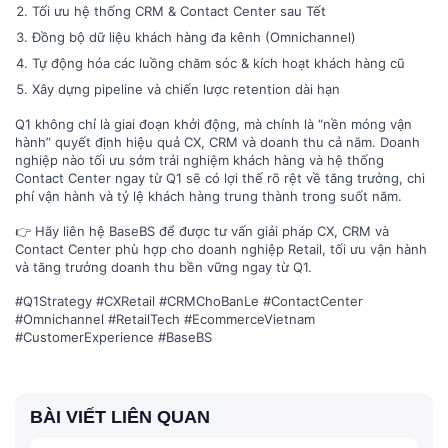
Tối ưu hệ thống CRM & Contact Center sau Tết
Đồng bộ dữ liệu khách hàng đa kênh (Omnichannel)
Tự động hóa các luồng chăm sóc & kích hoạt khách hàng cũ
Xây dựng pipeline và chiến lược retention dài hạn
Q1 không chỉ là giai đoạn khởi động, mà chính là “nền móng vận
hành” quyết định hiệu quả CX, CRM và doanh thu cả năm. Doanh
nghiệp nào tối ưu sớm trải nghiệm khách hàng và hệ thống
Contact Center ngay từ Q1 sẽ có lợi thế rõ rệt về tăng trưởng, chi
phí vận hành và tỷ lệ khách hàng trung thành trong suốt năm.
👉 Hãy liên hệ BaseBS để được tư vấn giải pháp CX, CRM và
Contact Center phù hợp cho doanh nghiệp Retail, tối ưu vận hành
và tăng trưởng doanh thu bền vững ngay từ Q1.
#Q1Strategy #CXRetail #CRMChoBanLe #ContactCenter
#Omnichannel #RetailTech #EcommerceVietnam
#CustomerExperience #BaseBS
BÀI VIẾT LIÊN QUAN