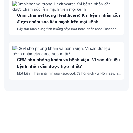
Omnichannel trong Healthcare: Khi bệnh nhân cần
được chăm sóc liền mạch trên mọi kênh
Hãy thử hình dung tình huống này: một bệnh nhân nhắn Facebook
hỏi về dịch vụ khám, sau đó gọi hotline để đặt lịch, rồi tiếp tục
nhắn Zalo để…
CRM cho phòng khám và bệnh viện: Vì sao dữ liệu
bệnh nhân cần được hợp nhất?
Một bệnh nhân nhắn tin qua Facebook để hỏi dịch vụ. Hôm sau, họ
gọi hotline để đặt lịch. Đến ngày khám, họ lại liên hệ Zalo để xác
nhận…