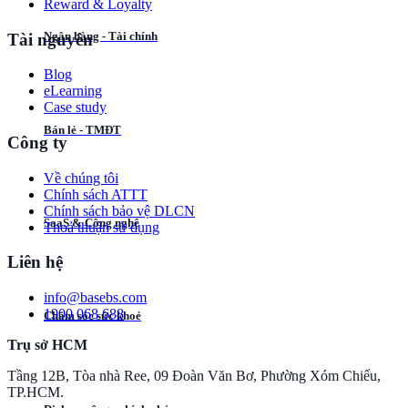
Reward & Loyalty
Ngân hàng - Tài chính
Tài nguyên
Blog
eLearning
Case study
Bán lẻ - TMĐT
Công ty
Về chúng tôi
Chính sách ATTT
Chính sách bảo vệ DLCN
SaaS & Công nghệ
Thoả thuận sử dụng
Liên hệ
i​n​f​o​@​b​a​s​e​b​s​.​c​o​m
1​9​0​0​ ​0​6​8​ ​6​8​8
Chăm sóc sức khoẻ
Trụ sở HCM
Tầng 12B, Tòa nhà Ree, 09 Đoàn Văn Bơ, Phường Xóm Chiếu,
TP.HCM.