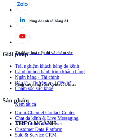
Tăng trưởng doanh số bằng AI
Tự động hoá tiếp thị và chăm sóc
Giải pháp
Trải nghiệm khách hàng đa kênh
Cá nhân hoá hành trình khách hàng
Ngân hàng - Tài chính
Bán lẻ - Thương mại điện tử
Nâng cao năng suất Contact Center
Chăm sóc sức khoẻ
Sản phẩm
Xem tất cả
Omni-Channel Contact Center
Chat đa kênh & Live Messaging
THEO NGÀNH
AI & Automation Layer
Customer Data Platform
Sale & Service CRM