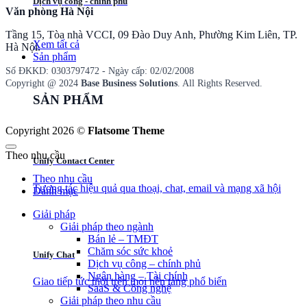
Dịch vụ công - chính phủ
Văn phòng Hà Nội
Tầng 15, Tòa nhà VCCI, 09 Đào Duy Anh, Phường Kim Liên, TP.
Xem tất cả
Hà Nội.
Sản phẩm
Số ĐKKD: 0​3​0​3​7​9​7​4​7​2 - Ngày cấp: 02/02/2008
Copyright @ 2024
Base Business Solutions
. All Rights Reserved.
SẢN PHẨM
Copyright 2026 ©
Flatsome Theme
Theo nhu cầu
Unify Contact Center
Theo nhu cầu
Tương tác hiệu quả qua thoại, chat, email và mạng xã hội
Danh mục
Giải pháp
Giải pháp theo ngành
Bán lẻ – TMĐT
Chăm sóc sức khoẻ
Unify Chat
Dịch vụ công – chính phủ
Ngân hàng – Tài chính
Giao tiếp tức thời trên mọi nền tảng phổ biến
SaaS & Công nghệ
Giải pháp theo nhu cầu