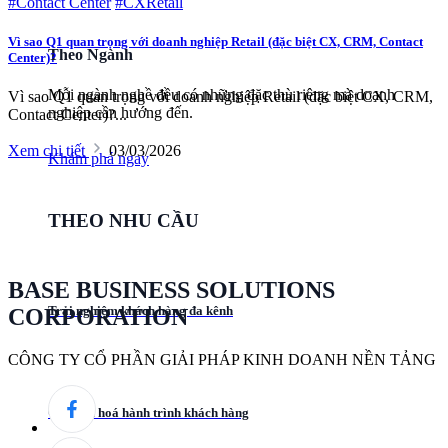
#Contact Center
#CXRetail
Vì sao Q1 quan trọng với doanh nghiệp Retail (đặc biệt CX, CRM, Contact
Theo Ngành
Center)?
Mỗi ngành nghề đều có những đặc thù riêng mà doanh
Vì sao Q1 quan trọng với doanh nghiệp Retail (đặc biệt CX, CRM,
nghiệp cần hướng đến.
Contact Center)?...
Xem chi tiết
03/03/2026
Khám phá ngay
THEO NHU CẦU
BASE BUSINESS SOLUTIONS
Trải nghiệm khách hàng đa kênh
CORPORATION
CÔNG TY CỔ PHẦN GIẢI PHÁP KINH DOANH NỀN TẢNG
Cá nhân hoá hành trình khách hàng