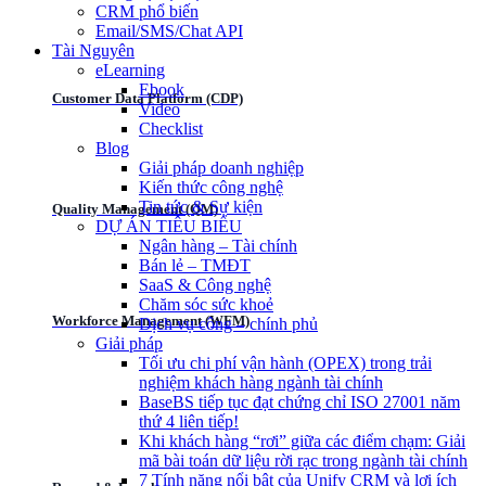
CRM phổ biến
Email/SMS/Chat API
Tài Nguyên
eLearning
Ebook
Customer Data Platform (CDP)
Video
Checklist
Blog
Giải pháp doanh nghiệp
Kiến thức công nghệ
Tin tức & Sự kiện
Quality Management (QM)
DỰ ÁN TIÊU BIỂU
Ngân hàng – Tài chính
Bán lẻ – TMĐT
SaaS & Công nghệ
Chăm sóc sức khoẻ
Workforce Management (WFM)
Dịch vụ công – chính phủ
Giải pháp
Tối ưu chi phí vận hành (OPEX) trong trải
nghiệm khách hàng ngành tài chính
BaseBS tiếp tục đạt chứng chỉ ISO 27001 năm
thứ 4 liên tiếp!
Khi khách hàng “rơi” giữa các điểm chạm: Giải
mã bài toán dữ liệu rời rạc trong ngành tài chính
7 Tính năng nổi bật của Unify CRM và lợi ích