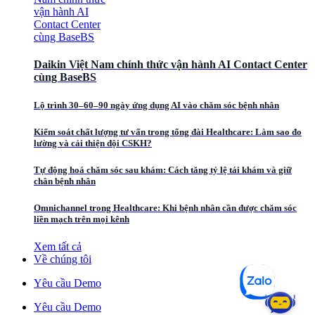
Daikin Việt Nam chính thức vận hành AI Contact Center
cùng BaseBS
Lộ trình 30–60–90 ngày ứng dụng AI vào chăm sóc bệnh nhân
Kiểm soát chất lượng tư vấn trong tổng đài Healthcare: Làm sao đo
lường và cải thiện đội CSKH?
Tự động hoá chăm sóc sau khám: Cách tăng tỷ lệ tái khám và giữ
chân bệnh nhân
Omnichannel trong Healthcare: Khi bệnh nhân cần được chăm sóc
liền mạch trên mọi kênh
Xem tất cả
Về chúng tôi
Yêu cầu Demo
Yêu cầu Demo