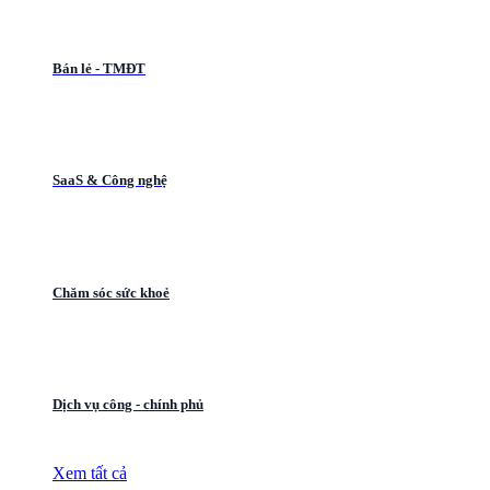
Bán lẻ - TMĐT
SaaS & Công nghệ
Chăm sóc sức khoẻ
Dịch vụ công - chính phủ
Xem tất cả