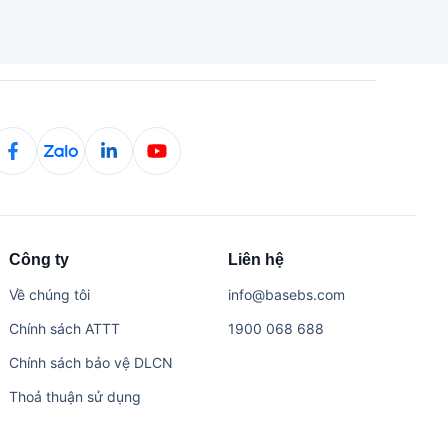
Công ty
Liên hệ
Về chúng tôi
i​n​f​o​@​b​a​s​e​b​s​.​c​o​m
Chính sách ATTT
1​9​0​0​ ​0​6​8​ ​6​8​8
Chính sách bảo vệ DLCN
Thoả thuận sử dụng