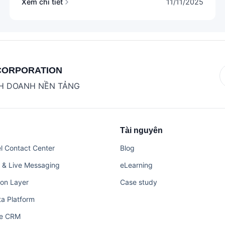
Xem chi tiết
11/11/2025
CORPORATION
NH DOANH NỀN TẢNG
Tài nguyên
 Contact Center
Blog
 & Live Messaging
eLearning
ion Layer
Case study
a Platform
ce CRM