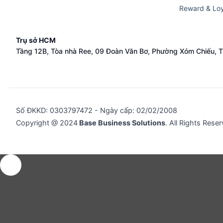
Reward & Loy
Trụ sở HCM
Tầng 12B, Tòa nhà Ree, 09 Đoàn Văn Bơ, Phường Xóm Chiếu, 
Số ĐKKD: 0​3​0​3​7​9​7​4​7​2 - Ngày cấp: 02/02/2008
Copyright @ 2024
Base Business Solutions
. All Rights Rese