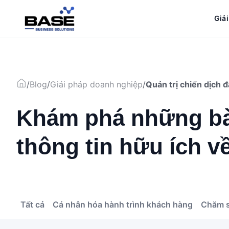
Bỏ
qua
Giả
nội
dung
/
Blog
/
Giải pháp doanh nghiệp
/
Khám phá những bài
thông tin hữu ích 
Tất cả
Cá nhân hóa hành trình khách hàng
Chăm s