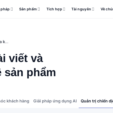
i pháp
Sản phẩm
Tích hợp
Tài nguyên
Về chú
Quản trị chiến dịch đa kênh
 viết và
về sản phẩm
óc khách hàng
Giải pháp ứng dụng AI
Quản trị chiến d