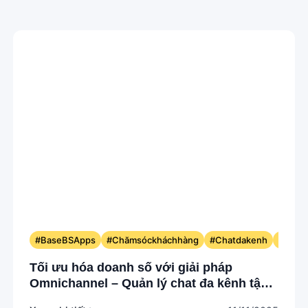
#BaseBSApps
#Chămsóckháchhàng
#Chatdakenh
#omni
Tối ưu hóa doanh số với giải pháp
Omnichannel – Quản lý chat đa kênh tập
trung