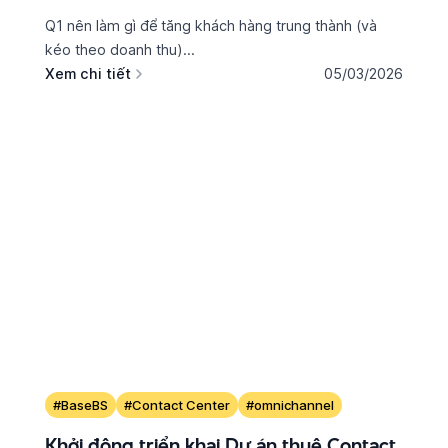
Q1 nên làm gì để tăng khách hàng trung thành (và
kéo theo doanh thu)...
Xem chi tiết
05/03/2026
#BaseBS
#Contact Center
#omnichannel
Khởi động triển khai Dự án thuê Contact