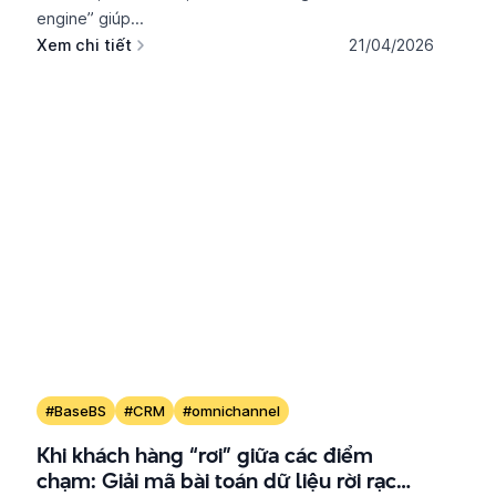
engine” giúp...
Xem chi tiết
21/04/2026
#BaseBS
#CRM
#omnichannel
Khi khách hàng “rơi” giữa các điểm
chạm: Giải mã bài toán dữ liệu rời rạc