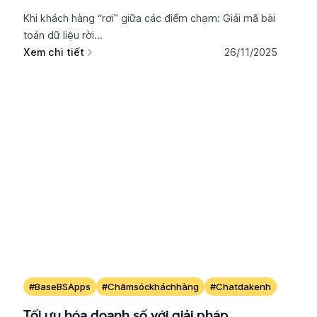
trong ngành tài chính
Khi khách hàng “rơi” giữa các điểm chạm: Giải mã bài
toán dữ liệu rời...
Xem chi tiết
26/11/2025
#BaseBSApps
#Chămsóckháchhàng
#Chatdakenh
#omnic
Tối ưu hóa doanh số với giải pháp