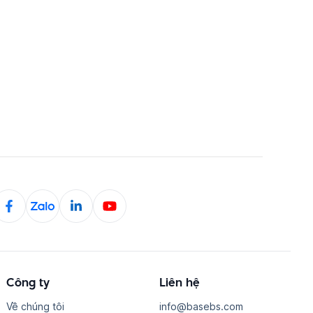
Công ty
Liên hệ
Về chúng tôi
i​n​f​o​@​b​a​s​e​b​s​.​c​o​m