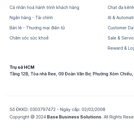
Cá nhân hoá hành trình khách hàng
Chat đa kênh
Ngân hàng - Tài chính
AI & Automat
Bán lẻ - Thương mại điện tử
Customer Dat
Chăm sóc sức khoẻ
Sale & Servi
Reward & Loy
Trụ sở HCM
Tầng 12B, Tòa nhà Ree, 09 Đoàn Văn Bơ, Phường Xóm Chiếu
Số ĐKKD: 0​3​0​3​7​9​7​4​7​2 - Ngày cấp: 02/02/2008
Copyright @ 2024
Base Business Solutions
. All Rights Res