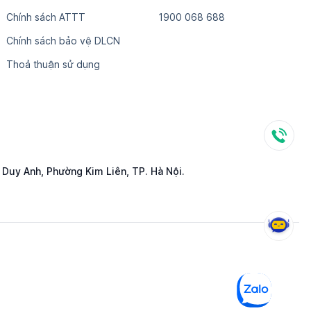
Chính sách ATTT
1​9​0​0​ ​0​6​8​ ​6​8​8
Chính sách bảo vệ DLCN
Thoả thuận sử dụng
 Duy Anh, Phường Kim Liên, TP. Hà Nội.