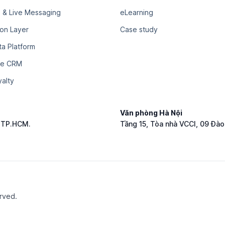
 & Live Messaging
eLearning
ion Layer
Case study
a Platform
ce CRM
alty
Văn phòng Hà Nội
, TP.HCM.
Tầng 15, Tòa nhà VCCI, 09 Đào
erved.