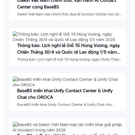
Daikin Việt Nam chính thức vận hành AI Contact
Center cùng BaseBS
Daikin Việt Nam vừa chính thức đưa AI Contact Center vào vận
hành, đánh dấu một cột mốc mới trong hành trình chuyển đổi
số và nâng cao trải nghiệm…
Thông báo: Lịch nghỉ lễ Giỗ Tổ Hùng Vương, ngày
Chiến Thắng 30/4 và Quốc tế Lao động 1/5 năm
2026
Thông báo: Lịch nghỉ lễ Giỗ Tổ Hùng Vương, ngày Chiến Thắng
30/4 và Quốc tế Lao động 1/5 năm 2026 Nhằm giúp Quý
Khách hàng và Đối tác chủ…
BaseBS triển khai Unify Contact Center & Unify
Chat cho OROCA
BaseBS triển khai Unify Contact Center & Unify Chat cho
OROCA Base Business Solutions (BaseBS) vui mừng thông
báo sự hợp tác với Công ty Cổ phần Orotech (OROCA) trong…