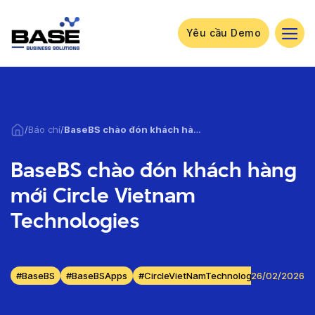
Bỏ
qua
nội
Yêu cầu Demo
dung
/
Báo chí
/
BaseBS chào đón khách hàng mới Circle Vietnam Technologies
BaseBS chào đón khách hàng
mới Circle Vietnam
Technologies
#BaseBS
#BaseBSApps
#CircleVietNamTechnologies
26/02/2026