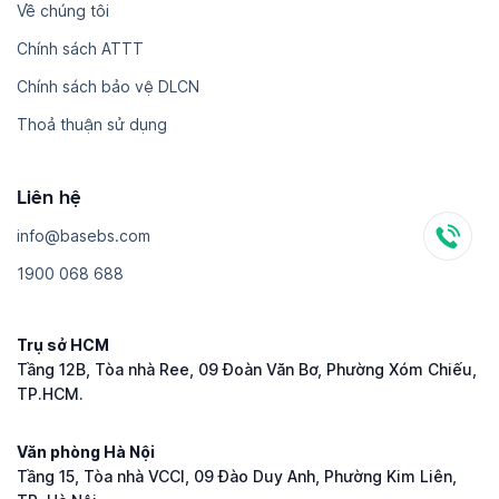
Về chúng tôi
Chính sách ATTT
Chính sách bảo vệ DLCN
Thoả thuận sử dụng
Liên hệ
i​n​f​o​@​b​a​s​e​b​s​.​c​o​m
1​9​0​0​ ​0​6​8​ ​6​8​8
Trụ sở HCM
Tầng 12B, Tòa nhà Ree, 09 Đoàn Văn Bơ, Phường Xóm Chiếu,
TP.HCM.
Văn phòng Hà Nội
Tầng 15, Tòa nhà VCCI, 09 Đào Duy Anh, Phường Kim Liên,