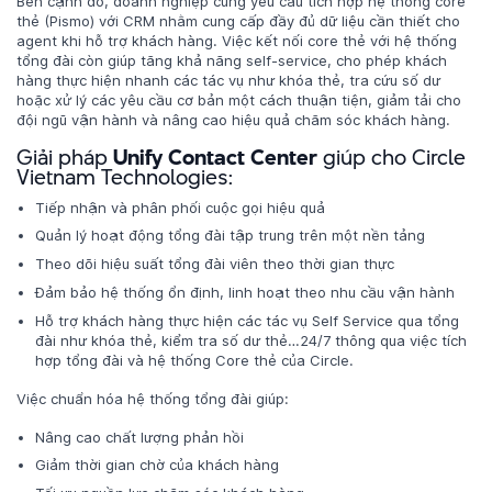
Bên cạnh đó, doanh nghiệp cũng yêu cầu tích hợp hệ thống core
thẻ (Pismo) với CRM nhằm cung cấp đầy đủ dữ liệu cần thiết cho
agent khi hỗ trợ khách hàng. Việc kết nối core thẻ với hệ thống
tổng đài còn giúp tăng khả năng self-service, cho phép khách
hàng thực hiện nhanh các tác vụ như khóa thẻ, tra cứu số dư
hoặc xử lý các yêu cầu cơ bản một cách thuận tiện, giảm tải cho
đội ngũ vận hành và nâng cao hiệu quả chăm sóc khách hàng.
Giải pháp
Unify Contact Center
giúp cho Circle
Vietnam Technologies:
Tiếp nhận và phân phối cuộc gọi hiệu quả
Quản lý hoạt động tổng đài tập trung trên một nền tảng
Theo dõi hiệu suất tổng đài viên theo thời gian thực
Đảm bảo hệ thống ổn định, linh hoạt theo nhu cầu vận hành
Hỗ trợ khách hàng thực hiện các tác vụ Self Service qua tổng
đài như khóa thẻ, kiểm tra số dư thẻ…24/7 thông qua việc tích
hợp tổng đài và hệ thống Core thẻ của Circle.
Việc chuẩn hóa hệ thống tổng đài giúp:
Nâng cao chất lượng phản hồi
Giảm thời gian chờ của khách hàng