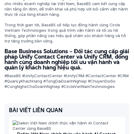
cho nhiều doanh nghiệp tại Việt Nam, BaseBS cam kết cung cấp
nền tảng ổn định, dễ triển khai và phù hợp với bối cảnh vận hành
thực tế của từng khách hàng.
Trong thời gian tới, BaseBS sẽ tiếp tục đồng hành cùng Circle
Vietnam Technologies trong quá trình vận hành và tối ưu hệ
thống, góp phần nâng cao hiệu quả chăm sóc khách hàng và hỗ
trợ tăng trưởng bền vững.
Base Business Solutions – Đối tác cung cấp giải
pháp Unify Contact Center và Unify CRM, đồng
hành cùng doanh nghiệp tối ưu vận hành và
quản lý khách hàng hiệu quả.
#BaseBS #UnifyContactCenter #UnifyCRM #ContactCenter #CRM
#QuanLyKhachHang #TongDaiDoanhNghiep #ChuyenDoiSo
#CongNgheChoDoanhNghiep #CircleVietNamTechnologies
BÀI VIẾT LIÊN QUAN