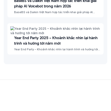
BaseBS và Daikin Việt Nam hợp tác triển khai giải
pháp AI Voicebot trong năm 2026
BaseBS và Daikin Việt Nam hợp tác triển khai giải pháp AI
Voicebot trong năm 2026 Năm 2026 đánh dấu một bước tiến
mới trong hành trình chuyển đổi số…
Year End Party 2025 – Khoảnh khắc nhìn lại hành
trình và hướng tới năm mới
Year End Party – Khoảnh khắc nhìn lại hành trình và hướng tới
năm mới Vừa qua, Base Business Solutions (BaseBS) đã tổ
chức buổi tiệc Year End Party (YEP)…