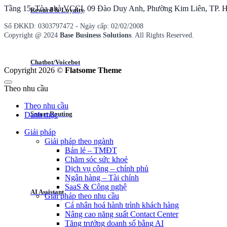
Tầng 15, Tòa nhà VCCI, 09 Đào Duy Anh, Phường Kim Liên, TP. H
Reward & Loyalty
Số ĐKKD: 0​3​0​3​7​9​7​4​7​2 - Ngày cấp: 02/02/2008
Copyright @ 2024
Base Business Solutions
. All Rights Reserved.
Chatbot/Voicebot
Copyright 2026 ©
Flatsome Theme
Theo nhu cầu
Theo nhu cầu
Smart Routing
Danh mục
Giải pháp
Giải pháp theo ngành
Bán lẻ – TMĐT
Chăm sóc sức khoẻ
Dịch vụ công – chính phủ
Ngân hàng – Tài chính
SaaS & Công nghệ
AI Assistant
Giải pháp theo nhu cầu
Cá nhân hoá hành trình khách hàng
Nâng cao năng suất Contact Center
Tăng trưởng doanh số bằng AI