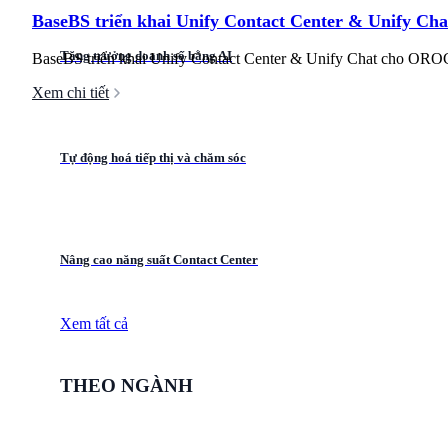
BaseBS triển khai Unify Contact Center & Unify C
Tăng trưởng doanh số bằng AI
BaseBS triển khai Unify Contact Center & Unify Chat cho OROC
Xem chi tiết
Tự động hoá tiếp thị và chăm sóc
Nâng cao năng suất Contact Center
Xem tất cả
THEO NGÀNH