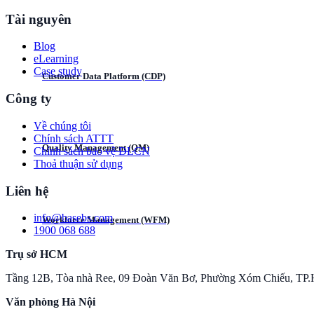
Tài nguyên
Blog
eLearning
Case study
Customer Data Platform (CDP)
Công ty
Về chúng tôi
Chính sách ATTT
Quality Management (QM)
Chính sách bảo vệ DLCN
Thoả thuận sử dụng
Liên hệ
i​n​f​o​@​b​a​s​e​b​s​.​c​o​m
Workforce Management (WFM)
1​9​0​0​ ​0​6​8​ ​6​8​8
Trụ sở HCM
Tầng 12B, Tòa nhà Ree, 09 Đoàn Văn Bơ, Phường Xóm Chiếu, TP
Văn phòng Hà Nội