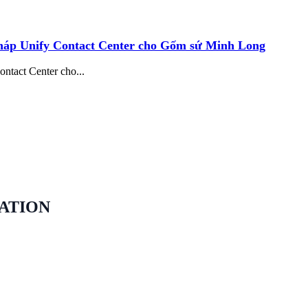
pháp Unify Contact Center cho Gốm sứ Minh Long
ntact Center cho...
ATION