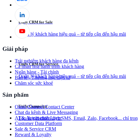
Unify CRM for Sale
Quản lý khách hàng hiệu quả – từ tiếp cận đến hậu mãi
Giải pháp
Trải nghiệm khách hàng đa kênh
Unify CRM for Service
Cá nhân hoá hành trình khách hàng
Ngân hàng - Tài chính
Quản lý khách hàng hiệu quả – từ tiếp cận đến hậu mãi
Bán lẻ - Thương mại điện tử
Chăm sóc sức khoẻ
Sản phẩm
Unify Campaign
Omni-Channel Contact Center
Chat đa kênh & Live Messaging
AI & Automation Layer
Tạo & gửi chiến dịch SMS, Email, Zalo, Facebook... chỉ tron
Customer Data Platform
Sale & Service CRM
Reward & Loyalty