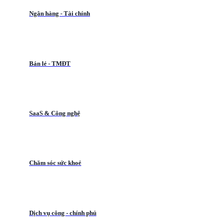
Ngân hàng - Tài chính
Bán lẻ - TMĐT
SaaS & Công nghệ
Chăm sóc sức khoẻ
Dịch vụ công - chính phủ