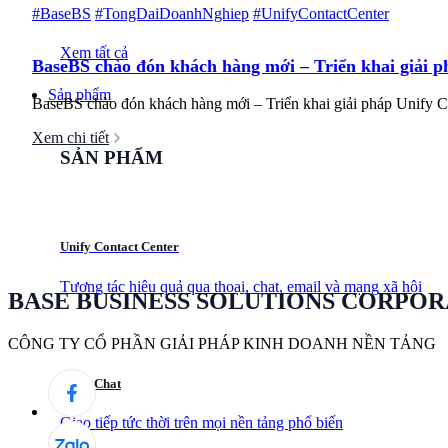
#BaseBS
#TongDaiDoanhNghiep
#UnifyContactCenter
Xem tất cả
BaseBS chào đón khách hàng mới – Triển khai giải 
Sản phẩm
BaseBS chào đón khách hàng mới – Triển khai giải pháp Unify Co
Xem chi tiết
SẢN PHẨM
Unify Contact Center
Tương tác hiệu quả qua thoại, chat, email và mạng xã hội
BASE BUSINESS SOLUTIONS CORPOR
CÔNG TY CỔ PHẦN GIẢI PHÁP KINH DOANH NỀN TẢNG
Unify Chat
Giao tiếp tức thời trên mọi nền tảng phổ biến